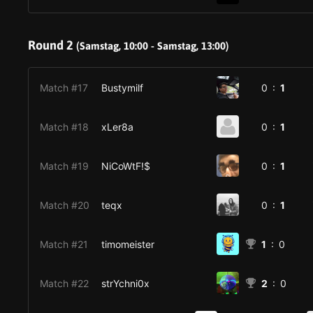
Round 2
(Samstag, 10:00 - Samstag, 13:00)
Match #17
Bustymilf
0 :
1
Match #18
xLer8a
0 :
1
Match #19
NiCoWtF!$
0 :
1
Match #20
teqx
0 :
1
Match #21
timomeister
1
: 0
Match #22
strYchni0x
2
: 0