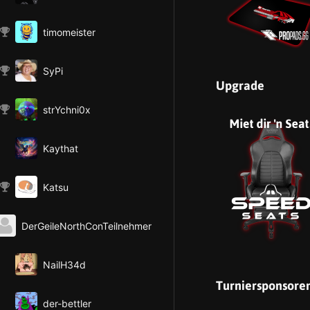
timomeister
SyPi
Upgrade
strYchni0x
Kaythat
Katsu
DerGeileNorthConTeilnehmer
NailH34d
Turniersponsore
der-bettler