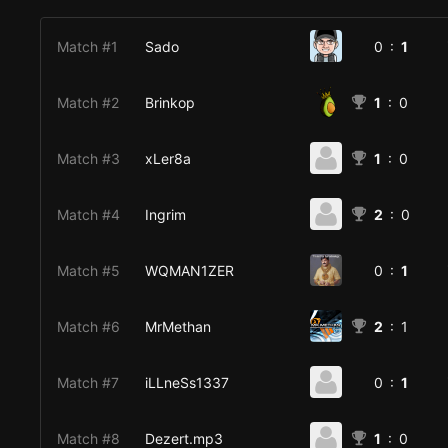
Match #1
Sado
0 :
1
Match #2
Brinkop
1
: 0
Match #3
xLer8a
1
: 0
Match #4
Ingrim
2
: 0
Match #5
WQMAN1ZER
0 :
1
Match #6
MrMethan
2
: 1
Match #7
iLLneSs1337
0 :
1
Match #8
Dezert.mp3
1
: 0