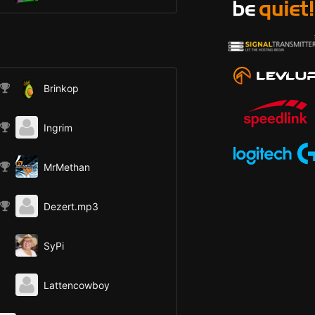
Brinkop
Ingrim
MrMethan
Dezert.mp3
SyPi
Lattencowboy