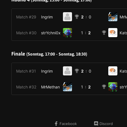
Match #29
Ingrim
2
: 0
MrM
Match #30
strYchni0x
1 :
2
Kat
Finale
(Sonntag, 17:00 - Sonntag, 18:30)
Match #31
Ingrim
2
: 0
Kat
Match #32
MrMethan
1 :
2
str
Facebook
Discord