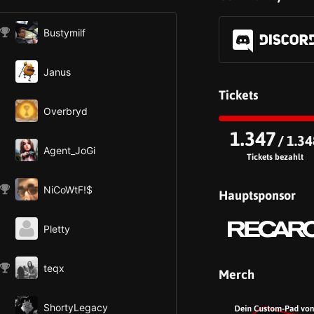
Bustymilf
Janus
Tickets
Overbryd
1.347
/ 1.34
Agent_JoGi
Tickets bezahlt
NiCoWtF!$
Hauptsponsor
Pletty
teqx
Merch
ShortyLegacy