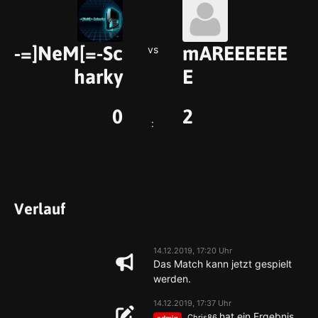
-=]NeM[=-Sc
mAREEEEEE
vs
harky
E
0
2
:
Verlauf
14.12.2019, 17:20 Uhr
Das Match kann jetzt gespielt
werden.
14.12.2019, 17:37 Uhr
hat ein Ergebnis
Chris86
admin